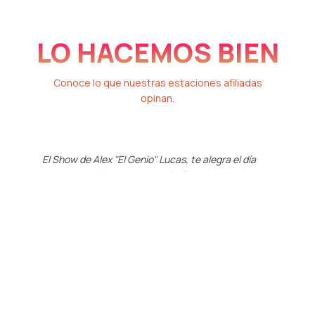
LO HACEMOS BIEN
Conoce lo que nuestras estaciones afiliadas
opinan.
El Show de Alex "El Genio" Lucas, te alegra el día
Ale
con su buen humor, con sus Reflexiones y su buen
nu
gusto por la Musica.
inv
mañ
TONY BELTRAN
BRAND MANAGER